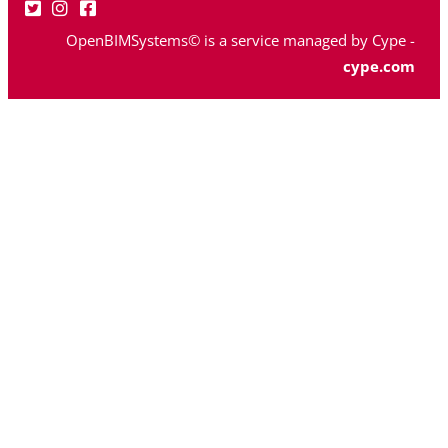
OpenBIMSystems© is a service managed by Cype -
cype.com