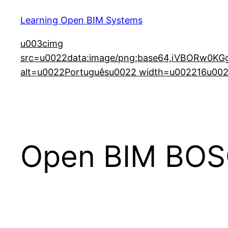
Learning Open BIM Systems
u003cimg
src=u0022data:image/png;base64,iVBORw
alt=u0022Portuguêsu0022 width=u002216u0022
Open BIM BOSC