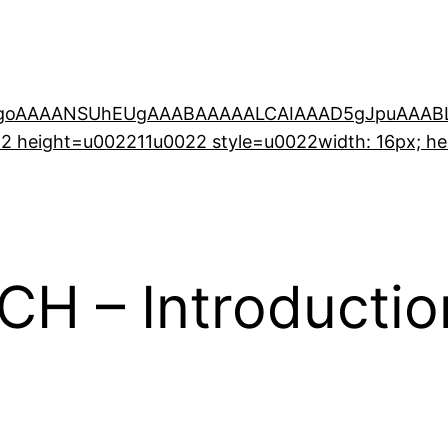
0KGgoAAAANSUhEUgAAABAAAAALCAIAAAD5gJpuAA
 height=u002211u0022 style=u0022width: 16px; he
H – Introductio