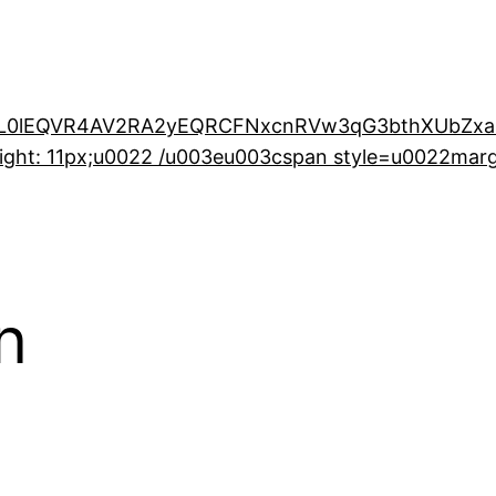
ABL0lEQVR4AV2RA2yEQRCFNxcnRVw3qG3bthXUbZx
ight: 11px;u0022 /u003eu003cspan style=u0022mar
n