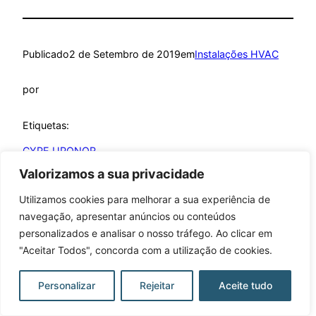
Publicado
2 de Setembro de 2019
em
Instalações HVAC
por
Etiquetas:
CYPE UPONOR
Valorizamos a sua privacidade
Utilizamos cookies para melhorar a sua experiência de
navegação, apresentar anúncios ou conteúdos
personalizados e analisar o nosso tráfego. Ao clicar em
Learning Open BIM Systems
"Aceitar Todos", concorda com a utilização de cookies.
Criado com
WordPress
Personalizar
Rejeitar
Aceite tudo