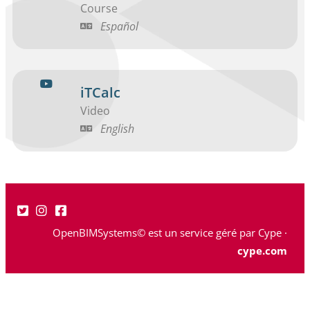
Course
Español
iTCalc
Video
English
OpenBIMSystems© est un service géré par Cype ·
cype.com