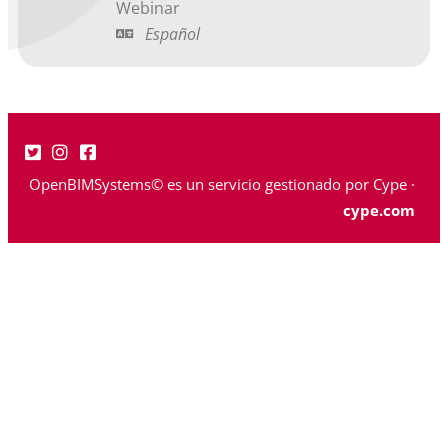
Webinar
Español
OpenBIMSystems© es un servicio gestionado por Cype ·
cype.com