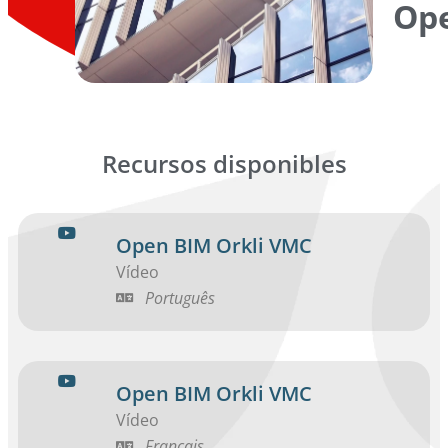
Op
Recursos disponibles
Open BIM Orkli VMC
Vídeo
Português
Open BIM Orkli VMC
Vídeo
Français