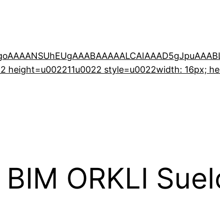
0KGgoAAAANSUhEUgAAABAAAAALCAIAAAD5gJpuAA
 height=u002211u0022 style=u0022width: 16px; he
BIM ORKLI Suelo