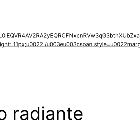
ABL0lEQVR4AV2RA2yEQRCFNxcnRVw3qG3bthXUbZx
ight: 11px;u0022 /u003eu003cspan style=u0022mar
 radiante