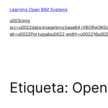
Learning Open BIM Systems
u003cimg
src=u0022data:image/png;base64,iVBORw
alt=u0022Portuguêsu0022 width=u002216u0022
Etiqueta:
Open 