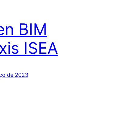
en BIM
axis ISEA
ço de 2023