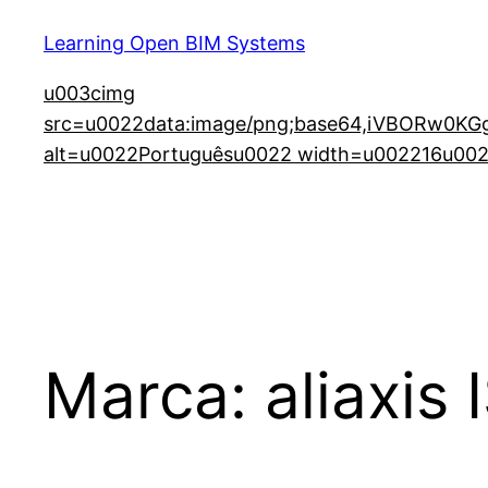
Learning Open BIM Systems
u003cimg
src=u0022data:image/png;base64,iVBORw
alt=u0022Portuguêsu0022 width=u002216u0022
Marca:
aliaxis