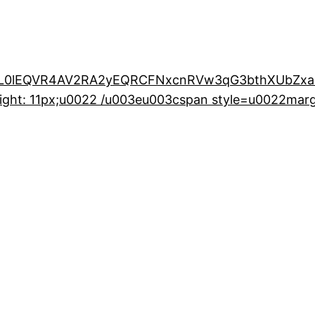
ABL0lEQVR4AV2RA2yEQRCFNxcnRVw3qG3bthXUbZx
ight: 11px;u0022 /u003eu003cspan style=u0022mar