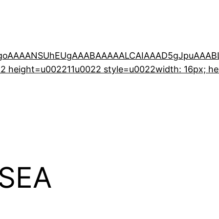
0KGgoAAAANSUhEUgAAABAAAAALCAIAAAD5gJpuAA
 height=u002211u0022 style=u0022width: 16px; he
 ISEA