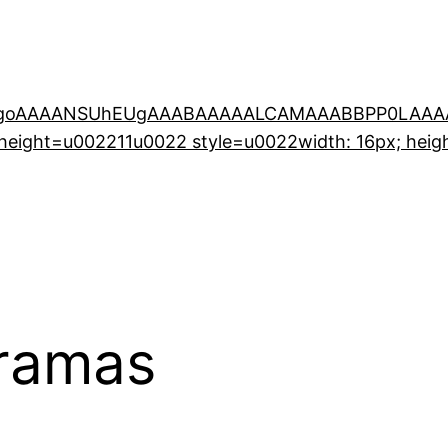
0KGgoAAAANSUhEUgAAABAAAAALCAMAAABBPP0LAAAA
eight=u002211u0022 style=u0022width: 16px; heig
ramas