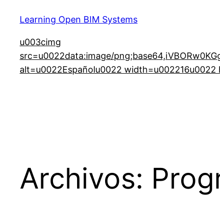
Learning Open BIM Systems
u003cimg
src=u0022data:image/png;base64,iVBORw
alt=u0022Españolu0022 width=u002216u0022 h
Archivos:
Prog