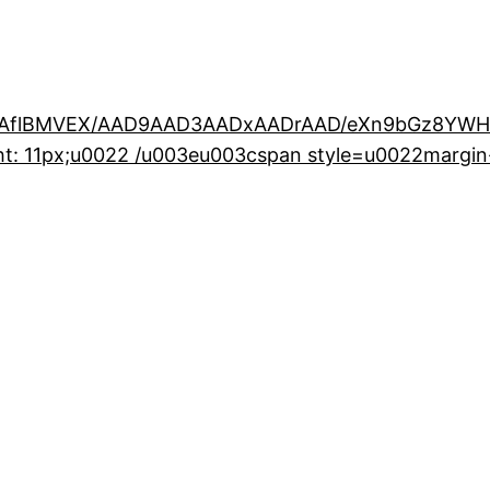
flBMVEX/AAD9AAD3AADxAADrAAD/eXn9bGz8YWH8W
ht: 11px;u0022 /u003eu003cspan style=u0022margi