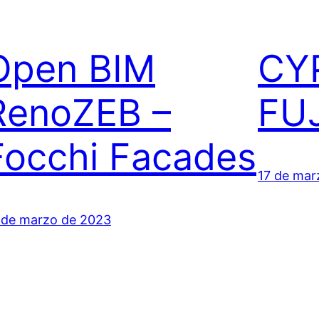
Open BIM
CY
RenoZEB –
FU
Focchi Facades
17 de mar
 de marzo de 2023