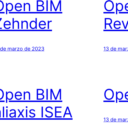
Open BIM
Op
Zehnder
Rev
 de marzo de 2023
13 de mar
Open BIM
Ope
aliaxis ISEA
13 de mar