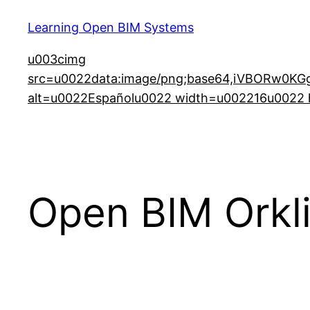
Learning Open BIM Systems
u003cimg
src=u0022data:image/png;base64,iVBORw
alt=u0022Españolu0022 width=u002216u0022 h
Open BIM Orkl