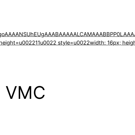
0KGgoAAAANSUhEUgAAABAAAAALCAMAAABBPP0LAAAA
eight=u002211u0022 style=u0022width: 16px; heig
i VMC