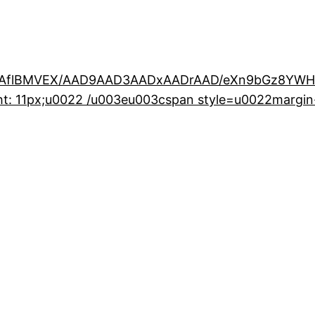
flBMVEX/AAD9AAD3AADxAADrAAD/eXn9bGz8YWH8W
ht: 11px;u0022 /u003eu003cspan style=u0022margi